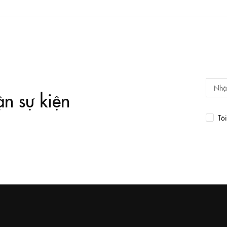
ận sự kiện
Tô