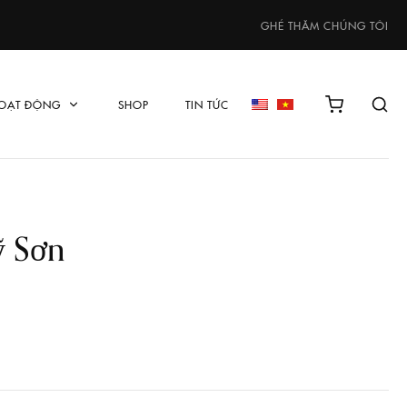
GHÉ THĂM CHÚNG TÔI
OẠT ĐỘNG
SHOP
TIN TỨC
ỹ Sơn