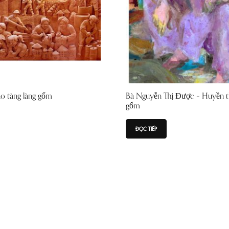
ảo tàng làng gốm
Bà Nguyễn Thị Được – Huyền th
gốm
ĐỌC TIẾP