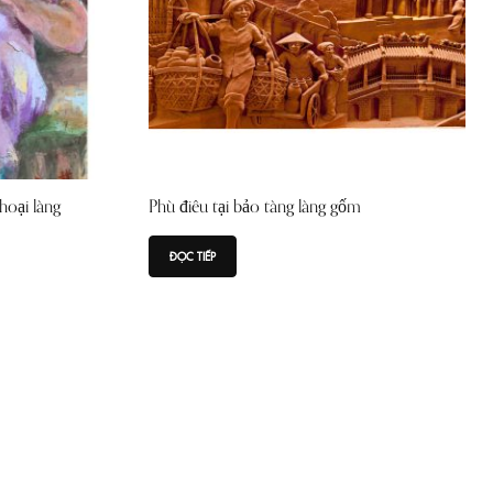
oại làng
Phù điêu tại bảo tàng làng gốm
ĐỌC TIẾP