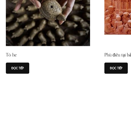
Tò he
Phù điêu tại b
ĐỌC TIẾP
ĐỌC TIẾP