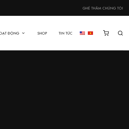
GHÉ THĂM CHÚNG TÔI
OẠT ĐỘNG
SHOP
TIN TỨC