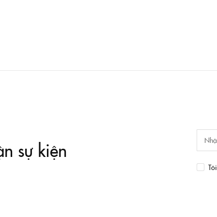
ận sự kiện
Tô