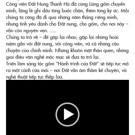
Công viên Đất Nung Thanh Hà đã cùng Làng gốm chuyển
mình, lặng lẽ ghi dấu từng bước chân, thêm từng ký ức. Mỗi
chúng ta cũng đã đi qua những năm tháng riêng mình,
nhưng tình yêu dành cho Đất nung, cho gốm, cho nơi này –
vẫn còn nguyên vẹn. ….
Chúng ta trở về – để gặp lại nhau, gặp lại những hoài
niệm gắn với đất nung, với công viên, và cả những câu
chuyện của chính mình. Những khuôn mặt thân quen, những
giai điệu văn nghệ mộc mạc sẽ đưa ta trở lại.
Triển lãm sáng tác gốm “Hành trình của Đất” sẽ tiếp tục mở
ra một cánh cửa mới – nơi Đất vẫn âm thầm kể chuyện, và
nghệ thuật tiếp tục thắp lửa.
Trình
chơi
Video