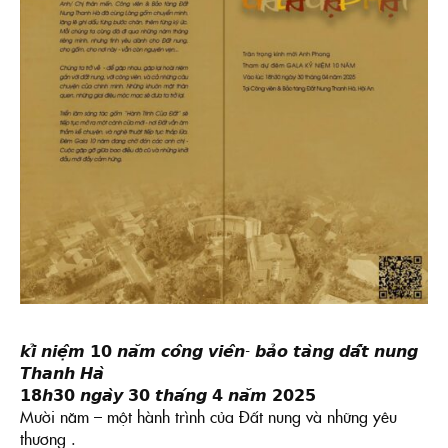
𝙠𝙞̉ 𝙣𝙞𝙚̣̂𝙢 𝟭𝟬 𝙣𝙖̆𝙢 𝙘𝙤̂𝙣𝙜 𝙫𝙞𝙚̂𝙣- 𝙗𝙖̉𝙤 𝙩𝙖̀𝙣𝙜 𝙙𝙖̂́𝙩 𝙣𝙪𝙣𝙜
𝙏𝙝𝙖𝙣𝙝 𝙃𝙖̀
𝟭𝟴𝙝𝟯𝟬 𝙣𝙜𝙖̀𝙮 𝟯𝟬 𝙩𝙝𝙖́𝙣𝙜 𝟰 𝙣𝙖̆𝙢 𝟮𝟬𝟮𝟱
Mười năm – một hành trình của Đất nung và những yêu
thương .