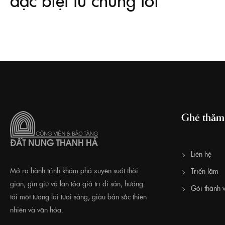
Ghé thăm
Liên hệ
Mở ra hành trình khám phá xuyên suốt thời
Triển lãm
gian, gìn giữ và lan tỏa giá trị di sản, hướng
Gói thành v
tới một tương lai tươi sáng, giàu bản sắc thiên
nhiên và văn hóa.