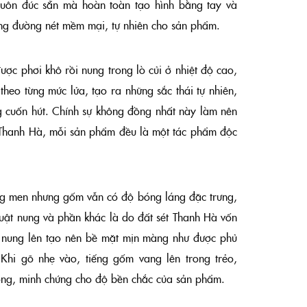
uôn đúc sẵn mà hoàn toàn tạo hình bằng tay và
ng đường nét mềm mại, tự nhiên cho sản phẩm.
ược phơi khô rồi nung trong lò củi ở nhiệt độ cao,
theo từng mức lửa, tạo ra những sắc thái tự nhiên,
 cuốn hút. Chính sự không đồng nhất này làm nên
 Thanh Hà, mỗi sản phẩm đều là một tác phẩm độc
ng men nhưng gốm vẫn có độ bóng láng đặc trưng,
uật nung và phần khác là do đất sét Thanh Hà vốn
i nung lên tạo nên bề mặt mịn màng như được phủ
 Khi gõ nhẹ vào, tiếng gốm vang lên trong trẻo,
ông, minh chứng cho độ bền chắc của sản phẩm.