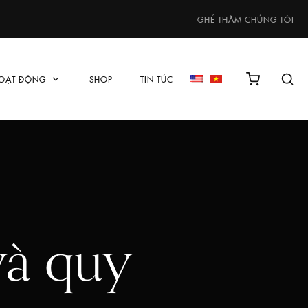
GHÉ THĂM CHÚNG TÔI
OẠT ĐỘNG
SHOP
TIN TỨC
và quy