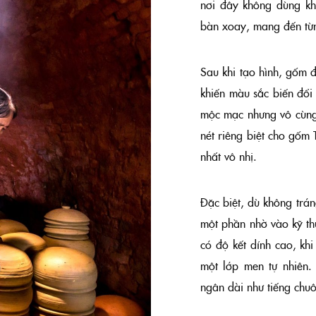
nơi đây không dùng kh
bàn xoay, mang đến từ
Sau khi tạo hình, gốm đ
khiến màu sắc biến đổi 
mộc mạc nhưng vô cùng
nét riêng biệt cho gốm
nhất vô nhị.
Đặc biệt, dù không trá
một phần nhờ vào kỹ th
có độ kết dính cao, kh
một lớp men tự nhiên.
ngân dài như tiếng chu