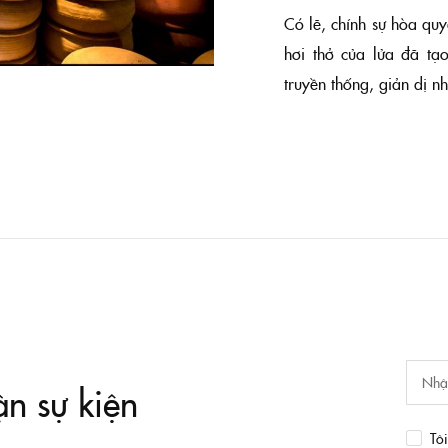
Có lẽ, chính sự hòa quy
hơi thở của lửa đã t
truyền thống, giản dị n
ận sự kiện
Tô