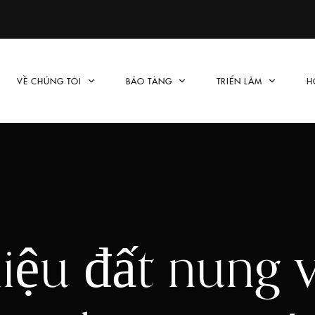
VỀ CHÚNG TÔI
BẢO TÀNG
TRIỂN LÃM
H
liệu đất nung 